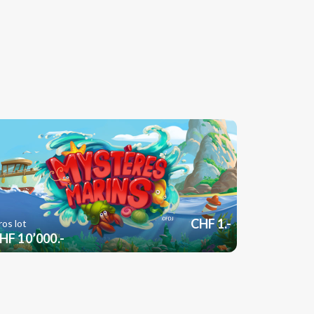
CHF 1.-
os lot
HF 10’000.-