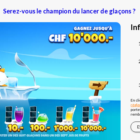
Serez-vous le champion du lancer de glaçons ?
In
En cl
règle
porte
rembo
E