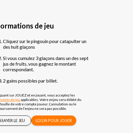
formations de jeu
Cliquez sur le pingouin pour catapulter un
des huit glaçons
Si vous cumulez 3 glaçons dans un des sept
jus de fruits, vous gagnez le montant
correspondant.
2 gains possibles par billet.
iquant sur JOUEZ et en jouant, vous acceptez les
ments de jeu
applicables. Votre enjeu sera débité du
feuille de votre compte joueur. L’annulation ou le
ursement de l’enjeu ne sera pas possible.
SSAYER LE JEU
LOGIN POUR JOUER