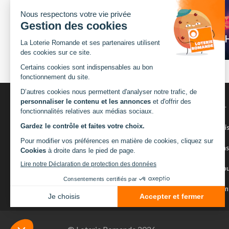
CH
Gros lot
CHF 30’000.-
CHOISIR LA LANGUE:
GÉNÉRAL
L'entrepri
Jeux dans
Redistrib
Vos habitudes de jeu ou celles d’un
Règlemen
proche vous inquiètent ?
sos-jeu.ch