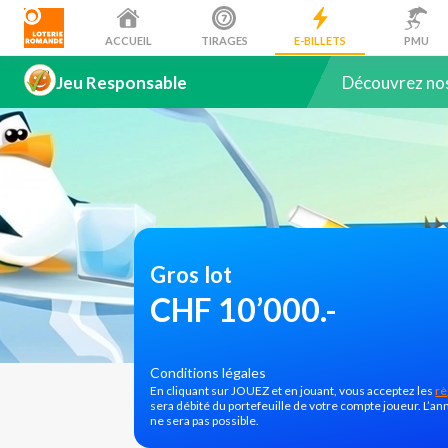
ACCUEIL
TIRAGES
E-BILLETS
PMU
Jeu Responsable
Découvrez nos 
Gros lot
CHF 10’000.-
Conditions légales
En cliquant sur JOUEZ et en jouant, vous acceptez les
rè
sera débité du portefeuille de votre compte joueur. L’a
ne sera pas possible.