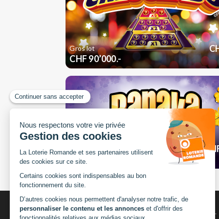
CH
Gros lot
CHF 90’000.-
CHF
Gros lot
CHF 100’000.-
CHOISIR LA LANGUE:
GÉNÉRAL