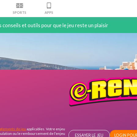
SPORTS
APPS
conseils et outils pour que le jeu reste un plaisir
glements de jeu
applicables. Votre enjeu
nnulation ou le remboursement de l’enjeu
ESSAYER LE JEU
LOGIN POU