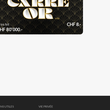
CHF 8.-
os lot
HF 80’000.-
ENS UTILES
VIE PRIVÉE