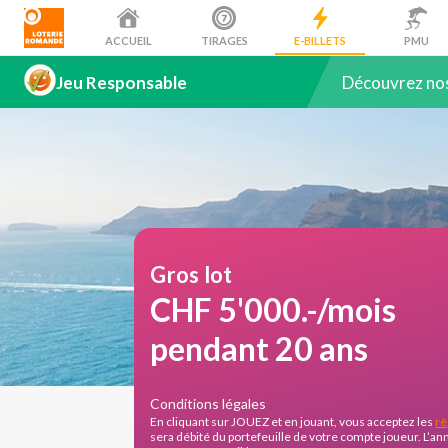
ACCUEIL
TIRAGES
E-BILLETS
PMU
Jeu Responsable
Découvrez nos 
Gros lot
CHF 5'000.-/mois
pendant 20 ans
Conditions légales
En cliquant sur JOUEZ et en jouant, vous acceptez les
rè
sera débité du portefeuille de votre compte joueur. L’a