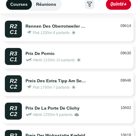
Courses
Réunions
R2
09h14
Rennen Des Oberrotweiler Winzervereins. Der Klassi
C1
Plat
·
1200m
·
8 partants
·
R3
09h30
Prix De Pornic
C1
Attelé
·
2150m
·
10 partants
·
R2
09h46
Preis Des Extra Tipp Am Sonntag.
C2
Plat
·
1700m
·
7 partants
·
R3
10h02
Prix De La Porte De Clichy
C2
Attelé
·
2250m
·
9 partants
·
R2
10h18
Preis Der Wohnstatte Krefeld