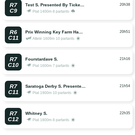
R7
20h38
Test S. Presented By Ticketmaster
C9
Plat
·
1400m
·
8 partants
·
R6
20h51
Prix Winning Key Farm Hambletonian
C11
Attelé
·
1609m
·
10 partants
·
R7
21h16
Fourstardave S.
C10
Plat
·
1600m
·
7 partants
·
R7
21h54
Saratoga Derby S. Presented By Qatar Racing
C11
Plat
·
1900m
·
10 partants
·
R7
22h35
Whitney S.
C12
Plat
·
1800m
·
8 partants
·