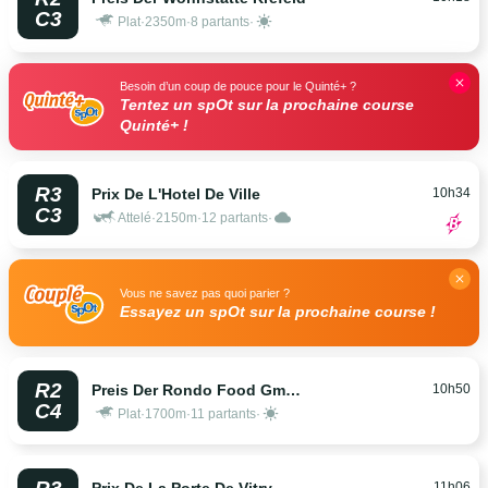
C3
Plat
·
2350m
·
8 partants
·
Besoin d’un coup de pouce pour le Quinté+ ?
Tentez un spOt sur la prochaine course
Quinté+ !
R3
10h34
Prix De L'Hotel De Ville
C3
Attelé
·
2150m
·
12 partants
·
Vous ne savez pas quoi parier ?
Essayez un spOt sur la prochaine course !
R2
10h50
Preis Der Rondo Food Gmbh Co
C4
Plat
·
1700m
·
11 partants
·
11h06