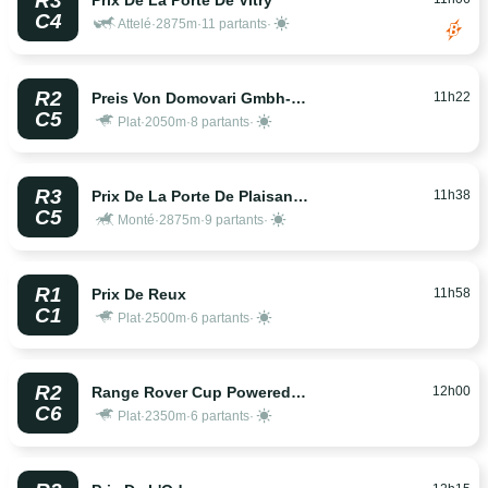
R3
Prix De La Porte De Vitry
C4
Attelé
·
2875m
·
11 partants
·
R2
11h22
Preis Von Domovari Gmbh-Badeinrichtung Auf Mass -
C5
Plat
·
2050m
·
8 partants
·
R3
11h38
Prix De La Porte De Plaisance
C5
Monté
·
2875m
·
9 partants
·
R1
11h58
Prix De Reux
C1
Plat
·
2500m
·
6 partants
·
R2
12h00
Range Rover Cup Powered By Britcars Krefeld
C6
Plat
·
2350m
·
6 partants
·