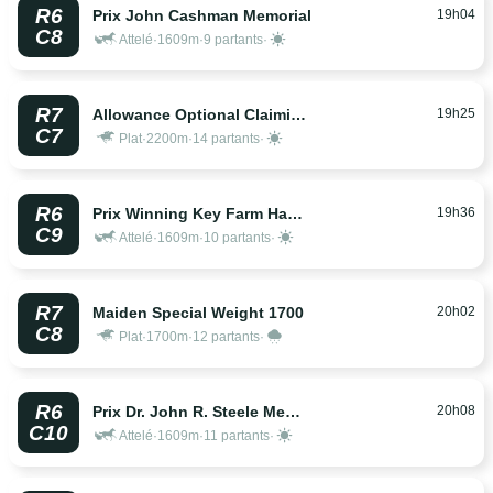
R6
19h04
Prix John Cashman Memorial
C8
Attelé
·
1609m
·
9 partants
·
R7
19h25
Allowance Optional Claiming 2200
C7
Plat
·
2200m
·
14 partants
·
R6
19h36
Prix Winning Key Farm Hambletonian Oaks
C9
Attelé
·
1609m
·
10 partants
·
R7
20h02
Maiden Special Weight 1700
C8
Plat
·
1700m
·
12 partants
·
R6
20h08
Prix Dr. John R. Steele Memorial
C10
Attelé
·
1609m
·
11 partants
·