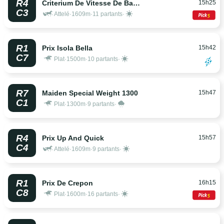
R4
15h25
Criterium De Vitesse De Basse-Normandie
C3
Attelé
·
1609m
·
11 partants
·
R1
15h42
Prix Isola Bella
C7
Plat
·
1500m
·
10 partants
·
R7
15h47
Maiden Special Weight 1300
C1
Plat
·
1300m
·
9 partants
·
R4
15h57
Prix Up And Quick
C4
Attelé
·
1609m
·
9 partants
·
R1
16h15
Prix De Crepon
C8
Plat
·
1600m
·
16 partants
·