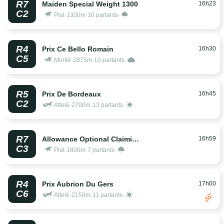
R7
16h23
Maiden Special Weight 1300
C2
Plat
·
1300m
·
10 partants
·
R4
16h30
Prix Ce Bello Romain
C5
Monté
·
2875m
·
10 partants
·
R5
16h45
Prix De Bordeaux
C2
Attelé
·
2700m
·
13 partants
·
R7
16h59
Allowance Optional Claiming 1800
C3
Plat
·
1800m
·
7 partants
·
R4
17h00
Prix Aubrion Du Gers
C6
Attelé
·
2150m
·
11 partants
·