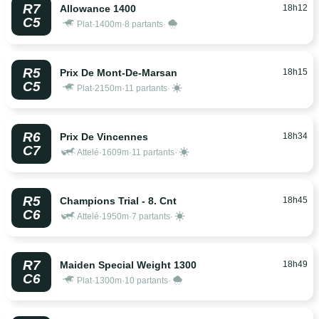
R7
18h12
Allowance 1400
C5
Plat
·
1400m
·
8 partants
·
R5
18h15
Prix De Mont-De-Marsan
C5
Plat
·
2150m
·
11 partants
·
R6
18h34
Prix De Vincennes
C7
Attelé
·
1609m
·
11 partants
·
R5
18h45
Champions Trial - 8. Cnt
C6
Attelé
·
1950m
·
7 partants
·
R7
18h49
Maiden Special Weight 1300
C6
Plat
·
1300m
·
10 partants
·