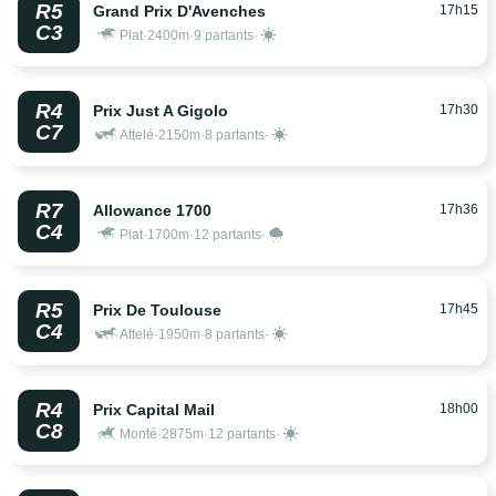
R5
17h15
Grand Prix D'Avenches
C3
Plat
·
2400m
·
9 partants
·
R4
17h30
Prix Just A Gigolo
C7
Attelé
·
2150m
·
8 partants
·
R7
17h36
Allowance 1700
C4
Plat
·
1700m
·
12 partants
·
R5
17h45
Prix De Toulouse
C4
Attelé
·
1950m
·
8 partants
·
R4
18h00
Prix Capital Mail
C8
Monté
·
2875m
·
12 partants
·