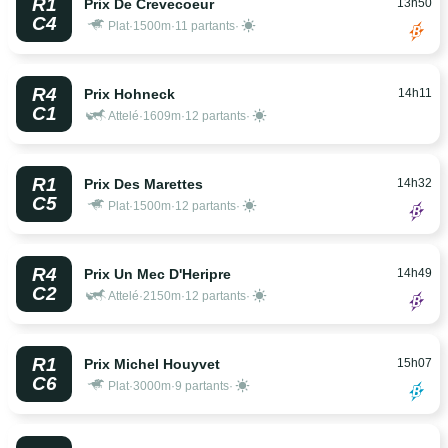
R1
13h50
Prix De Crevecoeur
C4
Plat
·
1500m
·
11 partants
·
R4
14h11
Prix Hohneck
C1
Attelé
·
1609m
·
12 partants
·
R1
14h32
Prix Des Marettes
C5
Plat
·
1500m
·
12 partants
·
R4
14h49
Prix Un Mec D'Heripre
C2
Attelé
·
2150m
·
12 partants
·
R1
15h07
Prix Michel Houyvet
C6
Plat
·
3000m
·
9 partants
·