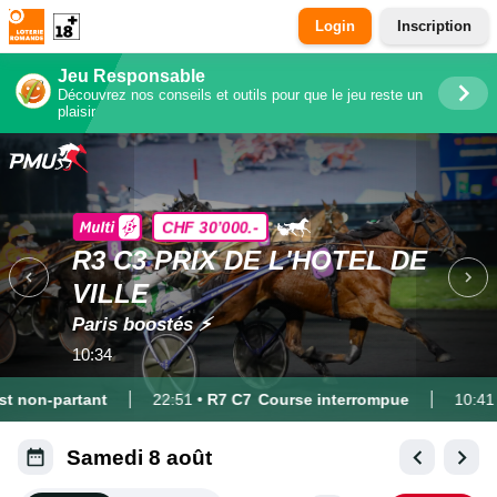
Login
Inscription
Jeu Responsable
Découvrez nos conseils et outils pour que le jeu reste un
plaisir
PMU
CHF 30’000.-
R3 C3 PRIX DE L'HOTEL DE
VILLE
Paris boostés ⚡
10:34
 non-partant
22:51
•
R7 C7
Course interrompue
10:41
•
Samedi 8 août