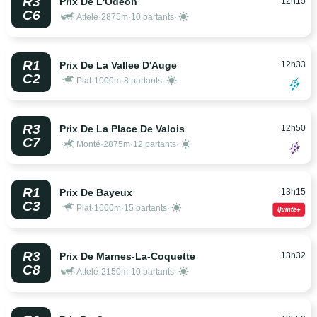
R3
12h15
Prix De L'Odeon
C6
Attelé
·
2875m
·
10 partants
·
R1
12h33
Prix De La Vallee D'Auge
C2
Plat
·
1000m
·
8 partants
·
R3
12h50
Prix De La Place De Valois
C7
Monté
·
2875m
·
12 partants
·
R1
13h15
Prix De Bayeux
C3
Plat
·
1600m
·
15 partants
·
R3
13h32
Prix De Marnes-La-Coquette
C8
Attelé
·
2150m
·
10 partants
·