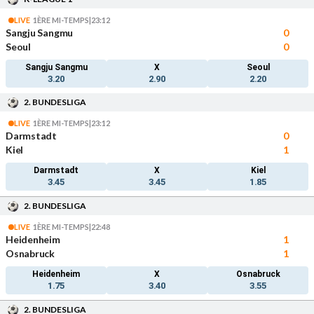
LIVE
1ÈRE MI-TEMPS
|
23:12
Sangju Sangmu
0
Seoul
0
Sangju Sangmu
X
Seoul
3.20
2.90
2.20
2. BUNDESLIGA
LIVE
1ÈRE MI-TEMPS
|
23:12
Darmstadt
0
Kiel
1
Darmstadt
X
Kiel
3.45
3.45
1.85
2. BUNDESLIGA
LIVE
1ÈRE MI-TEMPS
|
22:48
Heidenheim
1
Osnabruck
1
Heidenheim
X
Osnabruck
1.75
3.40
3.55
2. BUNDESLIGA