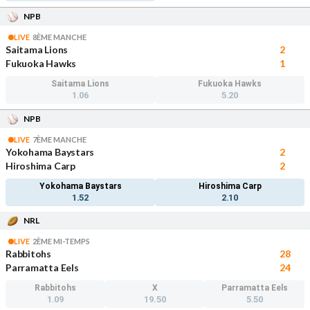
NPB
LIVE
8ÈME MANCHE
Saitama Lions
2
Fukuoka Hawks
1
Saitama Lions
Fukuoka Hawks
1.06
5.20
NPB
LIVE
7ÈME MANCHE
Yokohama Baystars
2
Hiroshima Carp
2
Yokohama Baystars
Hiroshima Carp
1.52
2.10
NRL
LIVE
2ÈME MI-TEMPS
Rabbitohs
28
Parramatta Eels
24
Rabbitohs
X
Parramatta Eels
1.09
19.50
5.50