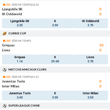
LIVE
1ÈRE MI-TEMPS
|
22:53
Ljungskile SK
0
IK Oddevold
0
Ljungskile SK
X
IK Oddevold
2.25
2.90
2.75
CURRIE CUP
LIVE
1ÈRE MI-TEMPS
Griquas
10
Lions
0
Griquas
X
Lions
1.14
29.00
3.70
MATCHS AMICAUX CLUBS
LIVE
1ÈRE MI-TEMPS
|
11:15
Juventus Turin
0
Inter Milan
0
Juventus Turin
X
Inter Milan
2.40
3.00
2.50
SUPER LEAGUE CHINE