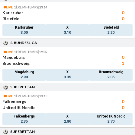
LIVE
1ÈRE MI-TEMPS
|
23:14
Karlsruher
0
Bielefeld
0
Karlsruher
X
Bielefeld
3.00
3.10
2.20
2. BUNDESLIGA
LIVE
1ÈRE MI-TEMPS
|
19:39
Magdeburg
0
Braunschweig
1
Magdeburg
X
Braunschweig
2.90
3.35
2.05
SUPERETTAN
LIVE
1ÈRE MI-TEMPS
|
23:13
Falkenbergs
0
United IK Nordic
0
Falkenbergs
X
United IK Nordic
2.35
2.80
2.70
SUPERETTAN