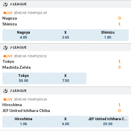
J-LEAGUE
LIVE
2ÈME MI-TEMPS
|
61:39
Nagoya
0
Shimizu
1
Nagoya
X
Shimizu
4.05
2.65
1.85
J-LEAGUE
LIVE
2ÈME MI-TEMPS
|
53:51
Tokyo
1
Machida Zelvia
3
Tokyo
X
50.00
7.50
J-LEAGUE
LIVE
2ÈME MI-TEMPS
|
45:24
Hiroshima
1
JEF United Ichihara Chiba
0
Hiroshima
X
JEF United Ichihara Chi
1.06
6.00
29.00
ba