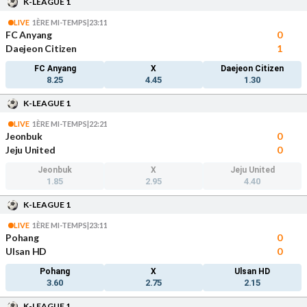
K-LEAGUE 1
LIVE
1ÈRE MI-TEMPS
|
23:11
FC Anyang
0
Daejeon Citizen
1
FC Anyang
X
Daejeon Citizen
8.25
4.45
1.30
K-LEAGUE 1
LIVE
1ÈRE MI-TEMPS
|
22:21
Jeonbuk
0
Jeju United
0
Jeonbuk
X
Jeju United
1.85
2.95
4.40
K-LEAGUE 1
LIVE
1ÈRE MI-TEMPS
|
23:11
Pohang
0
Ulsan HD
0
Pohang
X
Ulsan HD
3.60
2.75
2.15
K-LEAGUE 1