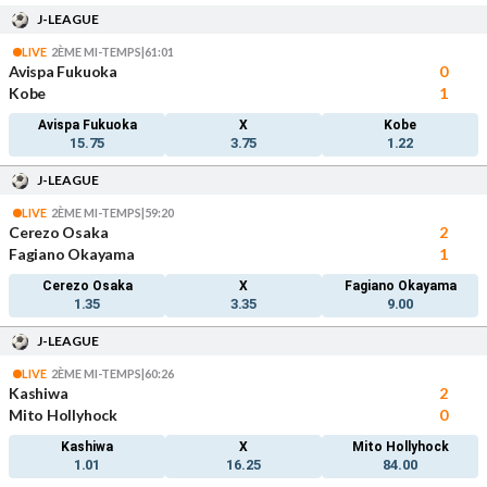
J-LEAGUE
LIVE
2ÈME MI-TEMPS
|
61:01
Avispa Fukuoka
0
Kobe
1
Avispa Fukuoka
X
Kobe
15.75
3.75
1.22
J-LEAGUE
LIVE
2ÈME MI-TEMPS
|
59:20
Cerezo Osaka
2
Fagiano Okayama
1
Cerezo Osaka
X
Fagiano Okayama
1.35
3.35
9.00
J-LEAGUE
LIVE
2ÈME MI-TEMPS
|
60:26
Kashiwa
2
Mito Hollyhock
0
Kashiwa
X
Mito Hollyhock
1.01
16.25
84.00