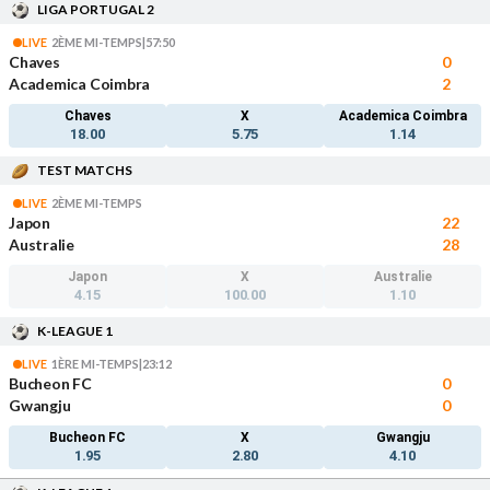
LIGA PORTUGAL 2
LIVE
2ÈME MI-TEMPS
|
57:50
Chaves
0
Academica Coimbra
2
Chaves
X
Academica Coimbra
18.00
5.75
1.14
TEST MATCHS
LIVE
2ÈME MI-TEMPS
Japon
22
Australie
28
Japon
X
Australie
4.15
100.00
1.10
K-LEAGUE 1
LIVE
1ÈRE MI-TEMPS
|
23:12
Bucheon FC
0
Gwangju
0
Bucheon FC
X
Gwangju
1.95
2.80
4.10