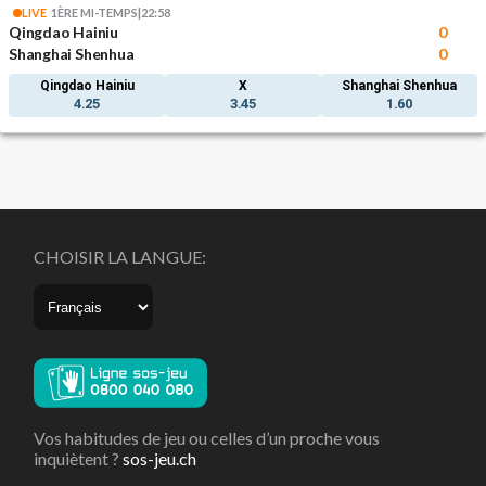
LIVE
1ÈRE MI-TEMPS
|
22:58
Qingdao Hainiu
0
Shanghai Shenhua
0
Qingdao Hainiu
X
Shanghai Shenhua
4.25
3.45
1.60
CHOISIR LA LANGUE:
Vos habitudes de jeu ou celles d’un proche vous
inquiètent ?
sos-jeu.ch