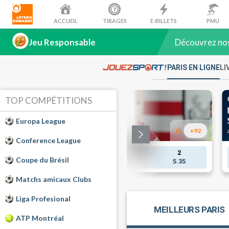
ACCUEIL
TIRAGES
E-BILLETS
PMU
Jeu Responsable
Découvrez nos 
PARIS EN LIGNE
LI
Europa League
TOP COMPÉTITIONS
THOUNE
VIKINGUR REYKJ.
Europa League
+
92
+
92
aujourd'hui
|
20:00
Conference League
1
X
2
Coupe du Brésil
1.45
4.40
5.35
Matchs amicaux Clubs
Liga Profesional
MEILLEURS PARIS
ATP Montréal