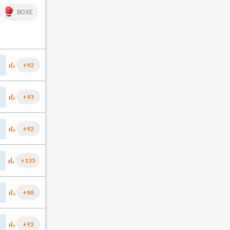
BOXE
+
92
+
93
+
92
+
135
+
88
+
92