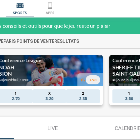
SPORTS
APPS
conseils et outils pour que le jeu reste un plaisir
VE
PARIS POINTS DE VENTE
RÉSULTATS
Conference League
Conference 
NOAH
SHERIFF T
SION
SAINT-GAL
+
93
aujourd'hui
|
18:00
aujourd'hui
|
19:
1
X
2
1
2.70
3.20
2.35
3.50
LIVE
CALENDRI