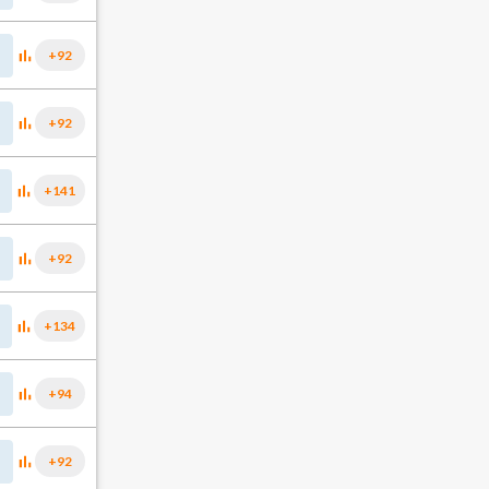
+
92
+
92
+
141
+
92
+
134
+
94
+
92